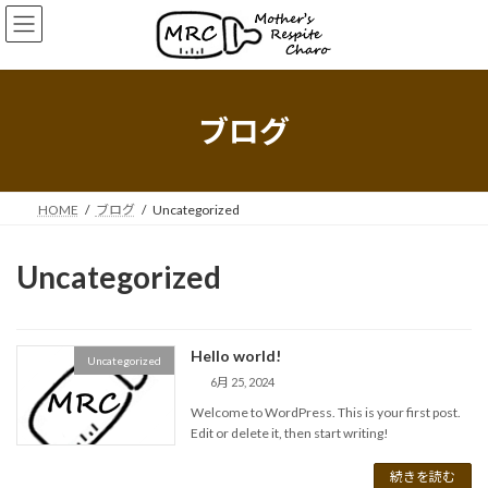
コ
ナ
ン
ビ
テ
ゲ
ン
ー
ツ
シ
へ
ョ
ブログ
ス
ン
キ
に
ッ
移
プ
動
HOME
ブログ
Uncategorized
Uncategorized
Hello world!
Uncategorized
6月 25, 2024
Welcome to WordPress. This is your first post.
Edit or delete it, then start writing!
続きを読む